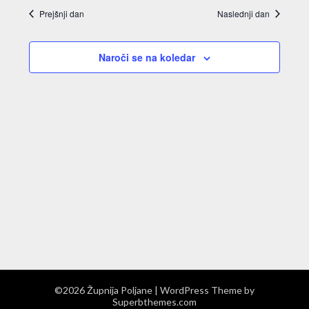
datum.
Naviga
Prejšnji dan
Naslednji dan
avgusta,
za
iskanje
2026
Naroči se na koledar
in
oglede
©2026 Župnija Poljane
| WordPress Theme by
Superbthemes.com