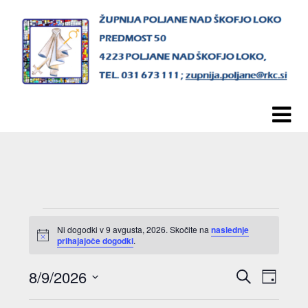
Skip
to
content
Dogodki
Ni dogodki v 9 avgusta, 2026. Skočite na
naslednje
Notice
prihajajoče dogodki
.
for
8/9/2026
Iskanje
Dogod
Dogodki
Dan
9
Izberite
Pogled
Navigacij