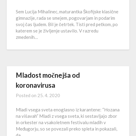
Sem Lucija Mihalinec, maturantka Škofijske klasične
gimnazije, rada se smejem, pogovarjam in podarim
svoj čas ljudem. Bil je četrtek. Tisti pred petkom, po
katerem se je življenje ustavilo. V razredu
zmedenih…
Mladost močnejša od
koronavirusa
Posted on
25. 4. 2020
Mladi vsega sveta enoglasno iz karantene: “Hozana
na višavah” Mladi z vsega sveta, ki sestavljajo zbor
in orkester na vsakoletnem festivalu mladih v
Međugorju, so se povezali preko spleta in pokazali,
da…