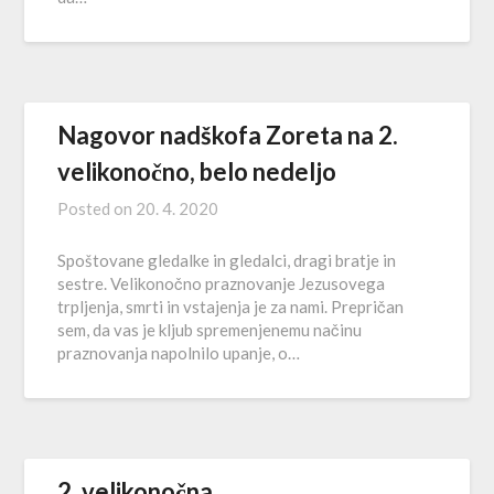
Nagovor nadškofa Zoreta na 2.
velikonočno, belo nedeljo
Posted on
20. 4. 2020
Spoštovane gledalke in gledalci, dragi bratje in
sestre. Velikonočno praznovanje Jezusovega
trpljenja, smrti in vstajenja je za nami. Prepričan
sem, da vas je kljub spremenjenemu načinu
praznovanja napolnilo upanje, o…
2. velikonočna