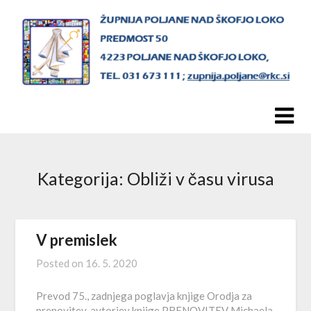
Skip
to
content
Kategorija:
Obliži v času virusa
V premislek
Posted on
16. 5. 2020
Prevod 75., zadnjega poglavja knjige Orodja za
prenovitev, avtorjev knjige PRENOVITEV Michaela