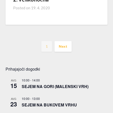
Posted on
19. 4. 2020
1
Next
Prihajajoči dogodki
10:00
-
14:00
AVG
15
SEJEM NA GORI (MALENSKI VRH)
10:00
-
13:00
AVG
23
SEJEM NA BUKOVEM VRHU