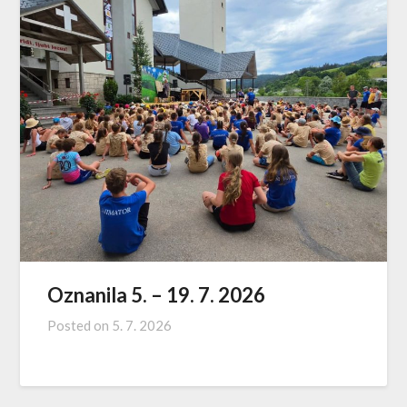
Oznanila 5. – 19. 7. 2026
Posted on
5. 7. 2026