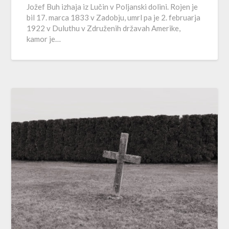
Jožef Buh izhaja iz Lučin v Poljanski dolini. Rojen je
bil 17. marca 1833 v Zadobju, umrl pa je 2. februarja
1922 v Duluthu v Združenih državah Amerike,
kamor je…