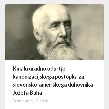
Kmalu uradno odprtje
kanonizacijskega postopka za
slovensko-ameriškega duhovnika
Jožefa Buha
Posted on
23. 7. 2026