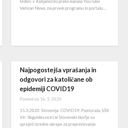
teden: v italijanščini preko kanala YouTube
Vatican News, na prvem programu in portalu…
Najpogostejša vprašanja in
odgovori za katoličane ob
epidemiji COVID19
Posted on
16. 3. 2020
15.3.2020 Slovenija COVID19, Pastorala, SŠK
Vir: libguides.ncirl.ie Slovenski škofje so
sprejeli izredne ukrepe za preprečevanje