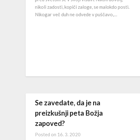
nikoli zadosti, kopiči zaloge, se malokdo posti.
Nikogar več duh ne odvede v puščavo,…
Se zavedate, da je na
preizkušnji peta Božja
zapoved?
Posted on
16. 3. 2020