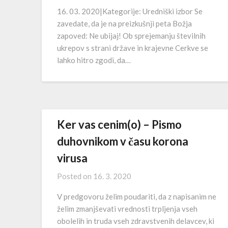
16. 03. 2020|Kategorije: Uredniški izbor Se
zavedate, da je na preizkušnji peta Božja
zapoved: Ne ubijaj! Ob sprejemanju številnih
ukrepov s strani države in krajevne Cerkve se
lahko hitro zgodi, da…
Ker vas cenim(o) – Pismo
duhovnikom v času korona
virusa
Posted on
16. 3. 2020
V predgovoru želim poudariti, da z napisanim ne
želim zmanjševati vrednosti trpljenja vseh
obolelih in truda vseh zdravstvenih delavcev, ki