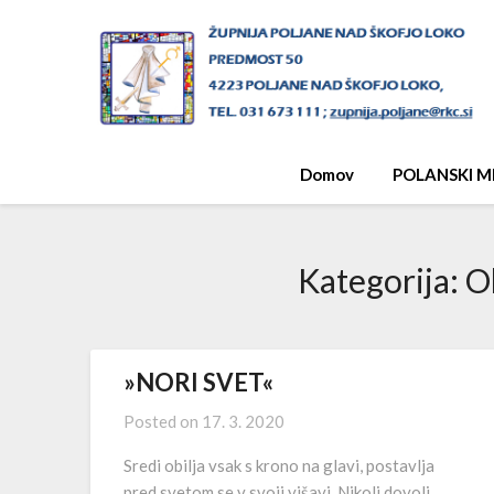
Skip
to
content
Domov
POLANSKI M
Kategorija:
Ob
»NORI SVET«
Posted on
17. 3. 2020
Sredi obilja vsak s krono na glavi, postavlja
pred svetom se v svoji višavi. Nikoli dovolj,