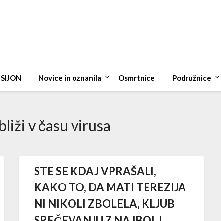
ISIJON
Novice in oznanila
Osmrtnice
Podružnice
liži v času virusa
STE SE KDAJ VPRAŠALI,
KAKO TO, DA MATI TEREZIJA
NI NIKOLI ZBOLELA, KLJUB
SREČEVANJU Z NAJBOLJ