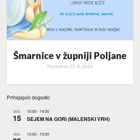
Šmarnice v župniji Poljane
Posted on
25. 4. 2026
Prihajajoči dogodki
10:00
-
14:00
AVG
15
SEJEM NA GORI (MALENSKI VRH)
10:00
-
13:00
AVG