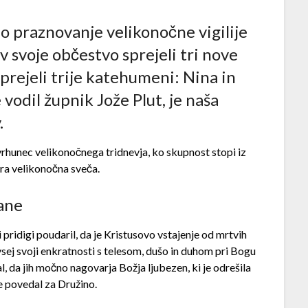
lo praznovanje velikonočne vigilije
 v svoje občestvo sprejeli tri nove
 prejeli trije katehumeni: Nina in
e vodil župnik Jože Plut, je naša
.
vrhunec velikonočnega tridnevja, ko skupnost stopi iz
ira velikonočna sveča.
jane
 pridigi poudaril, da je Kristusovo vstajenje od mrtvih
vsej svoji enkratnosti s telesom, dušo in duhom pri Bogu
 da jih močno nagovarja Božja ljubezen, ki je odrešila
je povedal za Družino.