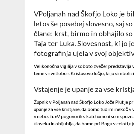
VPoljanah nad Škofjo Loko je bi
letos še posebej slovesno, saj so
člane: krst, birmo in obhajilo so
Taja ter Luka. Slovesnost, ki jo j
fotografinja ujela v svoj objektiv
Velikonočna vigilija v soboto zvečer predstavlja 
teme v svetlobo s Kristusovo lučjo, ki jo simboliz
Vstajenje je upanje za vse krist
Župnik v Poljanah nad Škofjo Loko Jože Plut je pri
upanje za vse kristjane, da bomo tudi mi nekoč v 
v nebesih. »V pogovorih s katehumeni sem spoznal,
človeka in obljublja, da bomo pri Bogu v celoti,« 