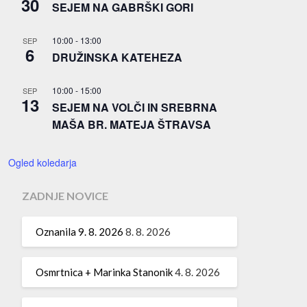
30
SEJEM NA GABRŠKI GORI
10:00
-
13:00
SEP
6
DRUŽINSKA KATEHEZA
10:00
-
15:00
SEP
13
SEJEM NA VOLČI IN SREBRNA
MAŠA BR. MATEJA ŠTRAVSA
Ogled koledarja
ZADNJE NOVICE
Oznanila 9. 8. 2026
8. 8. 2026
Osmrtnica + Marinka Stanonik
4. 8. 2026