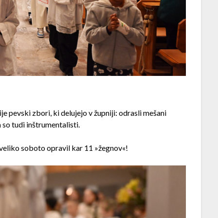
je pevski zbori, ki delujejo v župniji: odrasli mešani
 so tudi inštrumentalisti.
a veliko soboto opravil kar 11 »žegnov«!