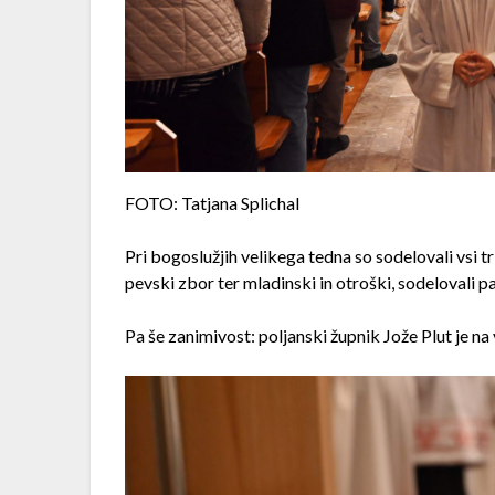
FOTO: Tatjana Splichal
Pri bogoslužjih velikega tedna so sodelovali vsi tri
pevski zbor ter mladinski in otroški, sodelovali pa
Pa še zanimivost: poljanski župnik Jože Plut je n