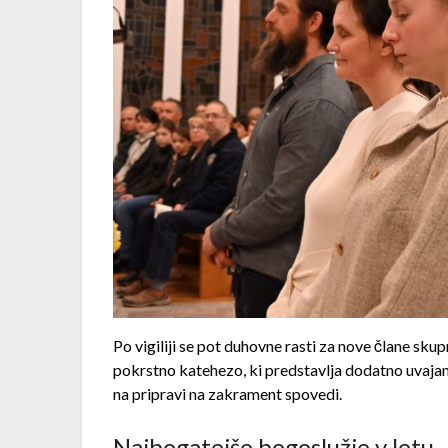
Po vigiliji se pot duhovne rasti za nove člane sku
pokrstno katehezo, ki predstavlja dodatno uvajan
na pripravi na zakrament spovedi.
Najbogatejše bogoslužje v letu