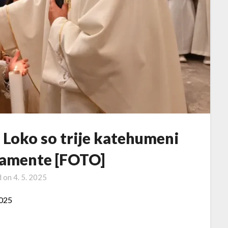
 Loko so trije katehumeni
kramente [FOTO]
d on
4. 5. 2025
2025