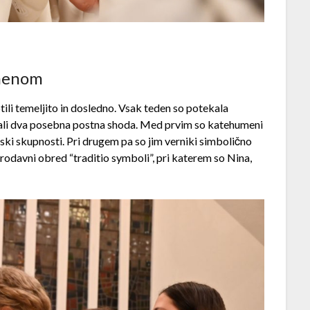
umenom
tili temeljito in dosledno. Vsak teden so potekala
rali dva posebna postna shoda. Med prvim so katehumeni
ijski skupnosti. Pri drugem pa so jim verniki simbolično
tarodavni obred “traditio symboli”, pri katerem so Nina,