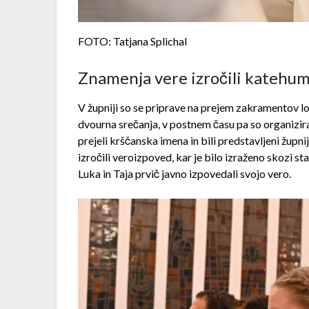
FOTO: Tatjana Splichal
Znamenja vere izročili kateh
V župniji so se priprave na prejem zakramentov lo
dvourna srečanja, v postnem času pa so organizi
prejeli krščanska imena in bili predstavljeni župn
izročili veroizpoved, kar je bilo izraženo skozi s
Luka in Taja prvič javno izpovedali svojo vero.