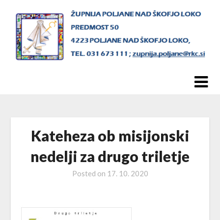
Skip
to
content
Kateheza ob misijonski
nedelji za drugo triletje
Posted on
17. 10. 2020