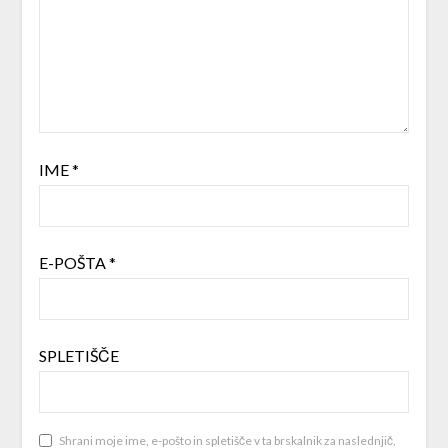
IME
*
E-POŠTA
*
SPLETIŠČE
Shrani moje ime, e-pošto in spletišče v ta brskalnik za naslednjič,