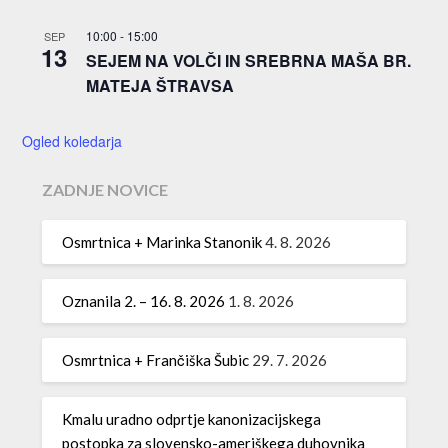
10:00
-
15:00
SEP
13
SEJEM NA VOLČI IN SREBRNA MAŠA BR.
MATEJA ŠTRAVSA
Ogled koledarja
ZADNJE NOVICE
Osmrtnica + Marinka Stanonik
4. 8. 2026
Oznanila 2. – 16. 8. 2026
1. 8. 2026
Osmrtnica + Frančiška Šubic
29. 7. 2026
Kmalu uradno odprtje kanonizacijskega
postopka za slovensko-ameriškega duhovnika