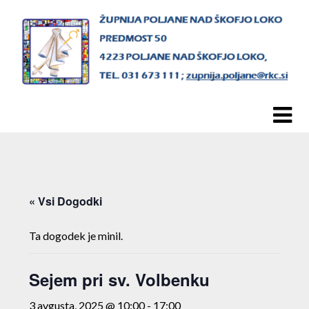
Skip
to
content
« Vsi Dogodki
Ta dogodek je minil.
Sejem pri sv. Volbenku
3 avgusta, 2025 @ 10:00
-
17:00