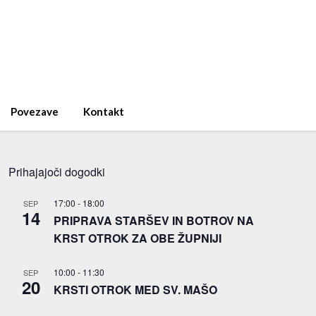
Povezave
Kontakt
Prihajajoči dogodki
17:00
-
18:00
SEP
14
PRIPRAVA STARŠEV IN BOTROV NA
KRST OTROK ZA OBE ŽUPNIJI
10:00
-
11:30
SEP
20
KRSTI OTROK MED SV. MAŠO