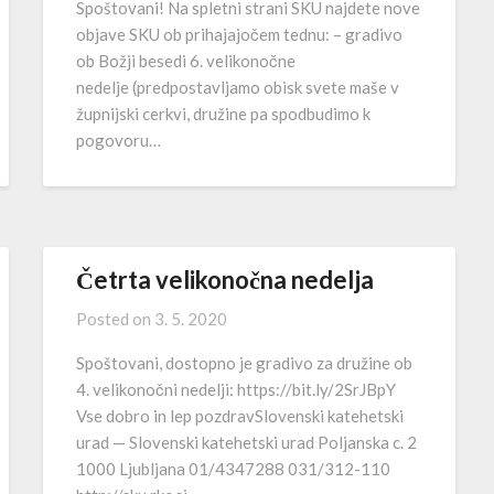
Spoštovani! Na spletni strani SKU najdete nove
objave SKU ob prihajajočem tednu: – gradivo
ob Božji besedi 6. velikonočne
nedelje (predpostavljamo obisk svete maše v
župnijski cerkvi, družine pa spodbudimo k
pogovoru…
Četrta velikonočna nedelja
Posted on
3. 5. 2020
Spoštovani, dostopno je gradivo za družine ob
4. velikonočni nedelji: https://bit.ly/2SrJBpY
Vse dobro in lep pozdravSlovenski katehetski
urad — Slovenski katehetski urad Poljanska c. 2
1000 Ljubljana 01/4347288 031/312-110