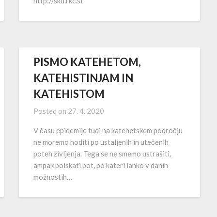
http://sku.rkc.si
PISMO KATEHETOM,
KATEHISTINJAM IN
KATEHISTOM
Posted on
27. 4. 2020
V času epidemije tudi na katehetskem področju
ne moremo hoditi po ustaljenih in utečenih
poteh življenja. Tega se ne smemo ustrašiti,
ampak poiskati pot, po kateri lahko v danih
možnostih…