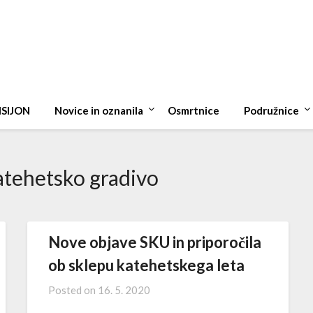
ISIJON
Novice in oznanila
Osmrtnice
Podružnice
tehetsko gradivo
Nove objave SKU in priporočila
ob sklepu katehetskega leta
Posted on
16. 5. 2020