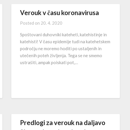
Verouk v času koronavirusa
Posted on
20. 4. 2020
Spoštovani duhovniki kateheti, katehistinje in
katehisti! V času epidemije tudi na katehetskem
področju ne moremo hoditi po ustaljenih in
utečenih poteh življenja. Tega se ne smemo
ustrašiti, ampak poiskati pot,…
Predlogi za verouk na daljavo