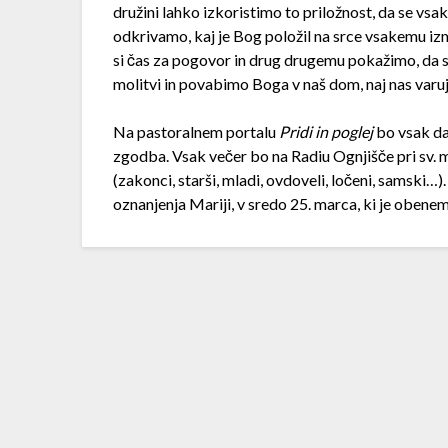
družini lahko izkoristimo to priložnost, da se v
odkrivamo, kaj je Bog položil na srce vsakemu 
si čas za pogovor in drug drugemu pokažimo, da s
molitvi in povabimo Boga v naš dom, naj nas varuje 
Na pastoralnem portalu
Pridi in poglej
bo vsak da
zgodba. Vsak večer bo na Radiu Ognjišče pri sv. 
(zakonci, starši, mladi, ovdoveli, ločeni, samski
oznanjenja Mariji, v sredo 25. marca, ki je obenem