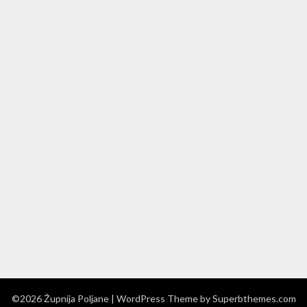
©2026 Župnija Poljane
| WordPress Theme by
Superbthemes.com