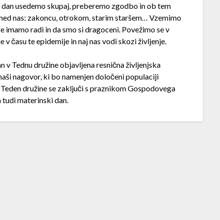
sak dan usedemo skupaj, preberemo zgodbo in ob tem
izmed nas: zakoncu, otrokom, starim staršem… Vzemimo
e imamo radi in da smo si dragoceni. Povežimo se v
v času te epidemije in naj nas vodi skozi življenje.
n v Tednu družine objavljena resnična življenjska
maši nagovor, ki bo namenjen določeni populaciji
…). Teden družine se zaključi s praznikom Gospodovega
 tudi materinski dan.