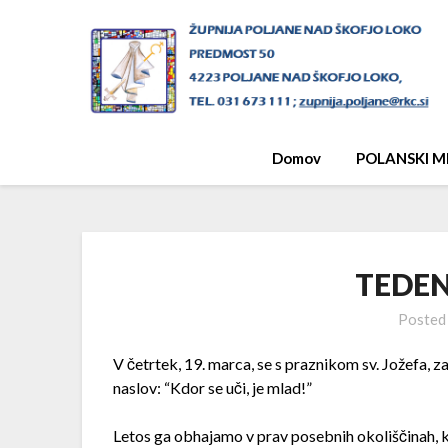
Skip
to
content
Domov
POLANSKI M
TEDEN
Posted
V četrtek, 19. marca, se s praznikom sv. Jožefa, 
naslov: “Kdor se uči, je mlad!”
Letos ga obhajamo v prav posebnih okoliščinah, 