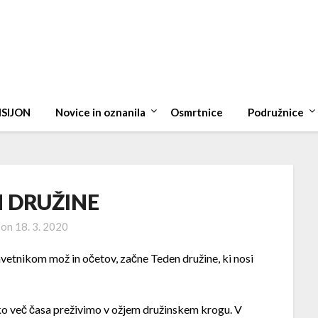
ISIJON
Novice in oznanila
Osmrtnice
Podružnice
 DRUŽINE
 on
18. 3. 2020
zavetnikom mož in očetov, začne Teden družine, ki nosi
ko več časa preživimo v ožjem družinskem krogu. V