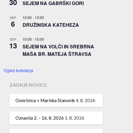
30
SEJEM NA GABRŠKI GORI
10:00
-
13:00
SEP
6
DRUŽINSKA KATEHEZA
10:00
-
15:00
SEP
13
SEJEM NA VOLČI IN SREBRNA
MAŠA BR. MATEJA ŠTRAVSA
Ogled koledarja
ZADNJE NOVICE
Osmrtnica + Marinka Stanonik
4. 8. 2026
Oznanila 2. – 16. 8. 2026
1. 8. 2026