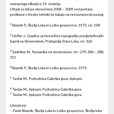
neznanega slikarja iz 19. stoletja.
Oltarji so bili po obnovi leta 2008 – 2009 restavrirani,
poslikave v fresko tehniki še čakajo na restavratorski poseg.
1
Blaznik P., Škofja Loka in Loško gospostvo, 1973, str. 104
2
Höfler J., Gradivo za historično topografijo predjožefinskih
župnij na Slovenskem, Pražupnija Stara Loka, str. 326
3
Zadnikar M., Romanika na slovenskem, str.: 279, 286 – 288,
311
4
Blaznik P., Škofja Loka in Loško gospostvo, 1973
5
Tavčar M., Podružnica Gabrška gora, tipkopis
6
Tavčar M., tipkopis Podružnica Gabrška gora
7
Tavčar M., tipkopis Podružnica Gabrška gora
Literatura:
– Pavle Blaznik; Škofja Loka in Loško gospostvo, Škofja loka