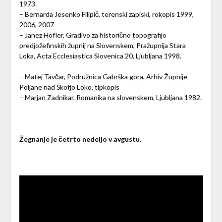
1973.
– Bernarda Jesenko Filipič, terenski zapiski, rokopis 1999,
2006, 2007
– Janez Höfler, Gradivo za historično topografijo
predjožefinskih župnij na Slovenskem, Pražupnija Stara
Loka, Acta Ecclesiastica Slovenica 20, Ljubljana 1998.
– Matej Tavčar, Podružnica Gabrška gora, Arhiv Župnije
Poljane nad Škofjo Loko, tipkopis
– Marjan Zadnikar, Romanika na slovenskem, Ljubljana 1982.
Žegnanje je četrto nedeljo v avgustu.