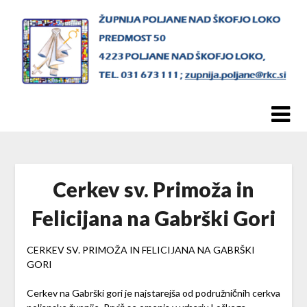
Skip
to
content
Cerkev sv. Primoža in
Felicijana na Gabrški Gori
CERKEV SV. PRIMOŽA IN FELICIJANA NA GABRŠKI
GORI
Cerkev na Gabrški gori je najstarejša od podružničnih cerkva