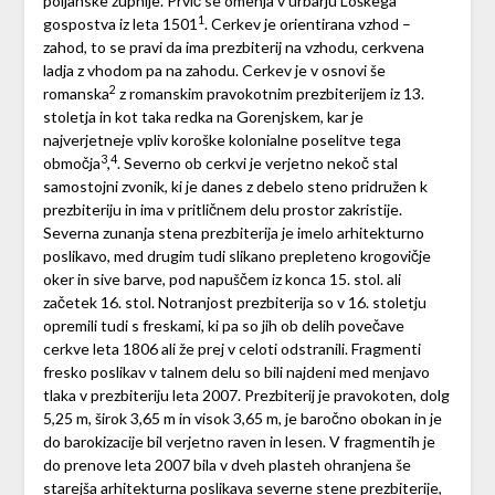
poljanske župnije. Prvič se omenja v urbarju Loškega
1
gospostva iz leta 1501
. Cerkev je orientirana vzhod –
zahod, to se pravi da ima prezbiterij na vzhodu, cerkvena
ladja z vhodom pa na zahodu. Cerkev je v osnovi še
2
romanska
z romanskim pravokotnim prezbiterijem iz 13.
stoletja in kot taka redka na Gorenjskem, kar je
najverjetneje vpliv koroške kolonialne poselitve tega
3
4
območja
,
. Severno ob cerkvi je verjetno nekoč stal
samostojni zvonik, ki je danes z debelo steno pridružen k
prezbiteriju in ima v pritličnem delu prostor zakristije.
Severna zunanja stena prezbiterija je imelo arhitekturno
poslikavo, med drugim tudi slikano prepleteno krogovičje
oker in sive barve, pod napuščem iz konca 15. stol. ali
začetek 16. stol. Notranjost prezbiterija so v 16. stoletju
opremili tudi s freskami, ki pa so jih ob delih povečave
cerkve leta 1806 ali že prej v celoti odstranili. Fragmenti
fresko poslikav v talnem delu so bili najdeni med menjavo
tlaka v prezbiteriju leta 2007. Prezbiterij je pravokoten, dolg
5,25 m, širok 3,65 m in visok 3,65 m, je baročno obokan in je
do barokizacije bil verjetno raven in lesen. V fragmentih je
do prenove leta 2007 bila v dveh plasteh ohranjena še
starejša arhitekturna poslikava severne stene prezbiterije,