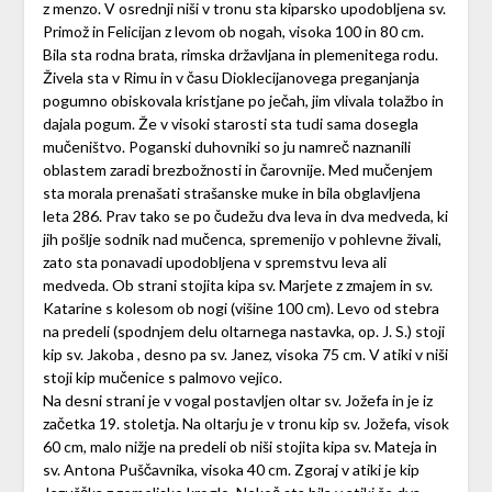
z menzo. V osrednji niši v tronu sta kiparsko upodobljena sv.
Primož in Felicijan z levom ob nogah, visoka 100 in 80 cm.
Bila sta rodna brata, rimska državljana in plemenitega rodu.
Živela sta v Rimu in v času Dioklecijanovega preganjanja
pogumno obiskovala kristjane po ječah, jim vlivala tolažbo in
dajala pogum. Že v visoki starosti sta tudi sama dosegla
mučeništvo. Poganski duhovniki so ju namreč naznanili
oblastem zaradi brezbožnosti in čarovnije. Med mučenjem
sta morala prenašati strašanske muke in bila obglavljena
leta 286. Prav tako se po čudežu dva leva in dva medveda, ki
jih pošlje sodnik nad mučenca, spremenijo v pohlevne živali,
zato sta ponavadi upodobljena v spremstvu leva ali
medveda. Ob strani stojita kipa sv. Marjete z zmajem in sv.
Katarine s kolesom ob nogi (višine 100 cm). Levo od stebra
na predeli (spodnjem delu oltarnega nastavka, op. J. S.) stoji
kip sv. Jakoba , desno pa sv. Janez, visoka 75 cm. V atiki v niši
stoji kip mučenice s palmovo vejico.
Na desni strani je v vogal postavljen oltar sv. Jožefa in je iz
začetka 19. stoletja. Na oltarju je v tronu kip sv. Jožefa, visok
60 cm, malo nižje na predeli ob niši stojita kipa sv. Mateja in
sv. Antona Puščavnika, visoka 40 cm. Zgoraj v atiki je kip