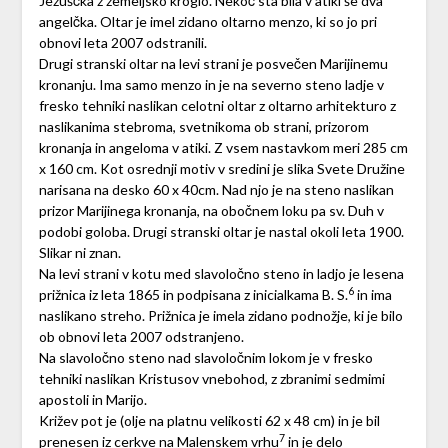
Jezuščka z zemeljsko kroglo. Nekoč sta bila v atiki še dva
angelčka. Oltar je imel zidano oltarno menzo, ki so jo pri
obnovi leta 2007 odstranili.
Drugi stranski oltar na levi strani je posvečen Marijinemu
kronanju. Ima samo menzo in je na severno steno ladje v
fresko tehniki naslikan celotni oltar z oltarno arhitekturo z
naslikanima stebroma, svetnikoma ob strani, prizorom
kronanja in angeloma v atiki. Z vsem nastavkom meri 285 cm
x 160 cm. Kot osrednji motiv v sredini je slika Svete Družine
narisana na desko 60 x 40cm. Nad njo je na steno naslikan
prizor Marijinega kronanja, na obočnem loku pa sv. Duh v
podobi goloba. Drugi stranski oltar je nastal okoli leta 1900.
Slikar ni znan.
Na levi strani v kotu med slavoločno steno in ladjo je lesena
6
prižnica iz leta 1865 in podpisana z inicialkama B. S.
in ima
naslikano streho. Prižnica je imela zidano podnožje, ki je bilo
ob obnovi leta 2007 odstranjeno.
Na slavoločno steno nad slavoločnim lokom je v fresko
tehniki naslikan Kristusov vnebohod, z zbranimi sedmimi
apostoli in Marijo.
Križev pot je (olje na platnu velikosti 62 x 48 cm) in je bil
7
prenesen iz cerkve na Malenskem vrhu
in je delo