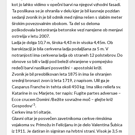
kot jo lahko vidimo v opečni barvi na njegovi vzhodni fasadi.
Ta poslikava se je ohranila v delu kjer je bil kasneje pozidan
sedanji zvonik in je bil odmik med njima rešen s slabim meter
širokim povezovalnim obokom. Ta del so deloma
poškodovala betoniranja betonske vezi narejene ob menjavi
ostrešja v letu 2007.
Ladja je dolga 10,7 m, široka 4,43 m in visoka 4,45m. Ob
barokizaciji je bila cerkvena ladja podaljšana za 5 m. V
notranjosti ima cerkvena ladja ob straneh 12 polstebrov. Do
obnove so bili v ladji pod beleži ohranjene v pompejsko
redeči barvi naslikani posvetilni – apostolski križi.
Zvonik je bil preoblikovan leta 1875 in ima še ohranjen
srednji bronast zvon iz leta 1719, z napisom. Ulil ga je
Casparus Franche in tehta okoli 450 kg. Ima sliko reliefa sv.
Katarine in sv. Marjete, ter napis: Fugite partes adversae –
Ecce crucem Domini /Bežite sovražne moč – glejte križ
5
Gospodov/
.
Cerkev ima tri oltarje.
Glavni oltar je posvečen zavetnikoma cerkve rimskima
vojakoma sv. Primožu in Felicijanu in je delo Valentina Šubica
iz 1911. Je datiran in signiran na hrbtni strani. Visok je 3,5 m