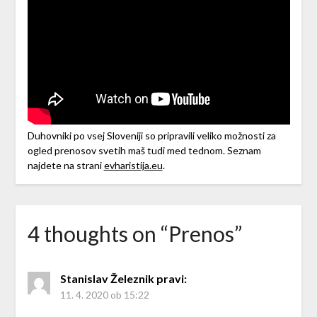
Duhovniki po vsej Sloveniji so pripravili veliko možnosti za
ogled prenosov svetih maš tudi med tednom. Seznam
najdete na strani
evharistija.eu
.
4 thoughts on “
Prenos
”
Stanislav Železnik
pravi:
11. 4. 2020 ob 15:22