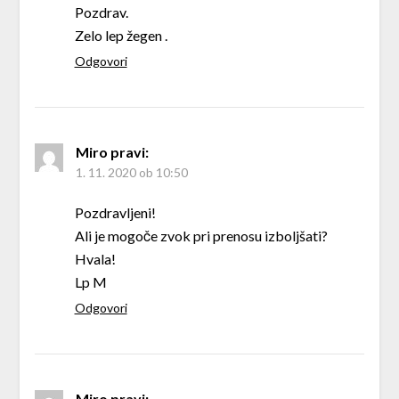
Pozdrav.
Zelo lep žegen .
Odgovori
Miro
pravi:
1. 11. 2020 ob 10:50
Pozdravljeni!
Ali je mogoče zvok pri prenosu izboljšati?
Hvala!
Lp M
Odgovori
Miro
pravi: