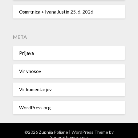
Osmrtnica + Ivana Justin
25. 6. 2026
META
Prijava
Vir vnosov
Vir komentarjev
WordPress.org
©2026 Župnija Poljane
| WordPress Theme by
Superbthemes.com