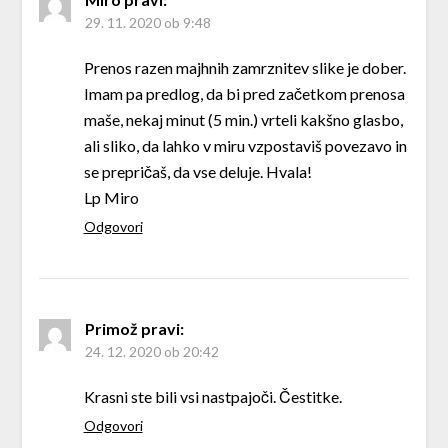
29. 11. 2020 ob 9:48
Prenos razen majhnih zamrznitev slike je dober.
Imam pa predlog, da bi pred začetkom prenosa
maše, nekaj minut (5 min.) vrteli kakšno glasbo,
ali sliko, da lahko v miru vzpostaviš povezavo in
se prepričaš, da vse deluje. Hvala!
Lp Miro
Odgovori
Primož
pravi:
24. 12. 2020 ob 20:42
Krasni ste bili vsi nastpajoči. Čestitke.
Odgovori