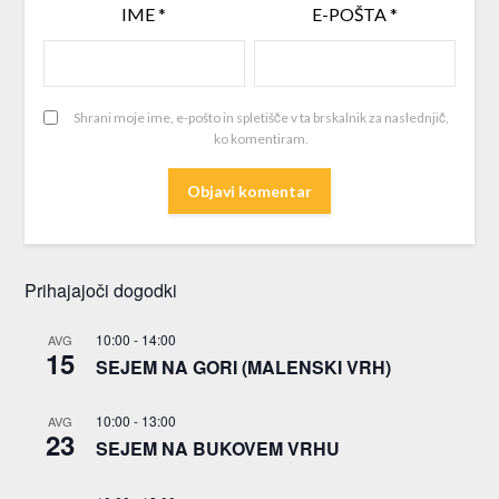
IME
*
E-POŠTA
*
Shrani moje ime, e-pošto in spletišče v ta brskalnik za naslednjič,
ko komentiram.
Prihajajoči dogodki
10:00
-
14:00
AVG
15
SEJEM NA GORI (MALENSKI VRH)
10:00
-
13:00
AVG
23
SEJEM NA BUKOVEM VRHU