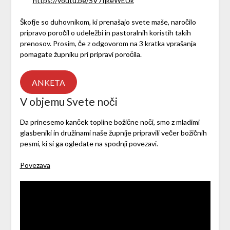
https://youtu.be/SV7IjkeWEUk
Škofje so duhovnikom, ki prenašajo svete maše, naročilo
pripravo poročil o udeležbi in pastoralnih koristih takih
prenosov. Prosim, če z odgovorom na 3 kratka vprašanja
pomagate župniku pri pripravi poročila.
ANKETA
V objemu Svete noči
Da prinesemo kanček topline božične noči, smo z mladimi
glasbeniki in družinami naše župnije pripravili večer božičnih
pesmi, ki si ga ogledate na spodnji povezavi.
Povezava