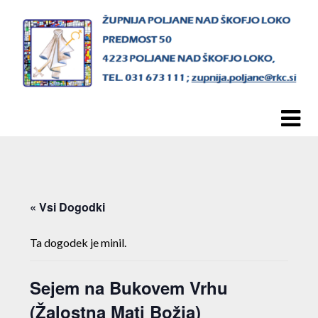
Skip
to
content
« Vsi Dogodki
Ta dogodek je minil.
Sejem na Bukovem Vrhu
(Žalostna Mati Božja)