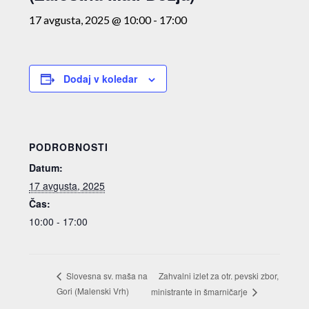
17 avgusta, 2025 @ 10:00
-
17:00
Dodaj v koledar
PODROBNOSTI
Datum:
17 avgusta, 2025
Čas:
10:00 - 17:00
Zahvalni izlet za otr. pevski zbor,
Slovesna sv. maša na
Gori (Malenski Vrh)
ministrante in šmarničarje